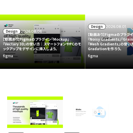
Design
2026.08.01
Design
2026.08.06
【動画あり】Figmaのプラグイン『
【動画あり】Figmaのプラグイン『Mockup』
『Noisy Gradients』『Grain
『Vectary 3D』の使い方｜スマートフォンやPCのモ
『Mesh Gradients』の
ックアップをデザインに挿入しよう。
Gradationを作ろう。
figma
figma