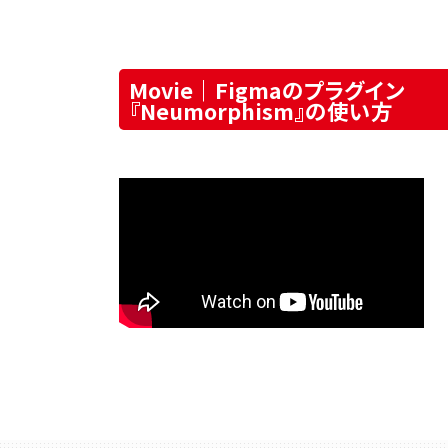
Movie｜Figmaのプラグイン
『Neumorphism』の使い方