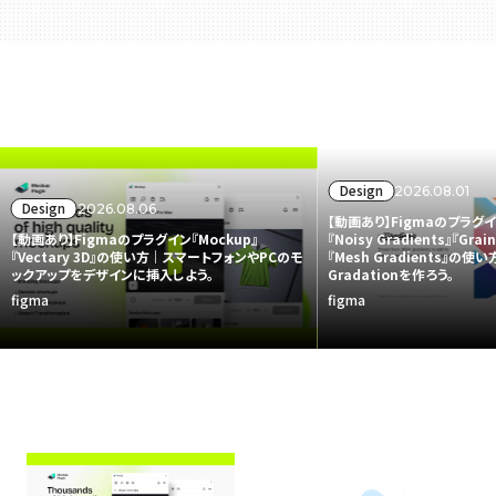
Design
2026.08.01
Design
2026.08.06
【動画あり】Figmaのプラグイン『
【動画あり】Figmaのプラグイン『Mockup』
『Noisy Gradients』『Grain
『Vectary 3D』の使い方｜スマートフォンやPCのモ
『Mesh Gradients』の
ックアップをデザインに挿入しよう。
Gradationを作ろう。
figma
figma